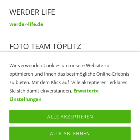
WERDER LIFE
werder-life.de
FOTO TEAM TÖPLITZ
https://fttoeplitz.blogspot.com
Wir verwenden Cookies um unsere Website zu
optimieren und Ihnen das bestmögliche Online-Erlebnis
TÖPLITZ IM VIDEO
zu bieten. Mit dem Klick auf "Alle akzeptieren" erklären
Sie sich damit einverstanden.
Erweiterte
YouTube Insel Töplitz
Einstellungen
ALLE AKZEPTIEREN
KONTAKT
ROUTE
IMPRESSUM
DATENSCHUTZ
ALLE ABLEHNEN
TÖPLITZ PORTAL - DAS INTERNET PORTAL DER INSEL