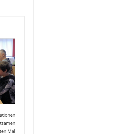
ationen
altsamen
sten Mal