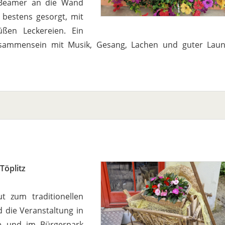
 Beamer an die Wand
s bestens gesorgt, mit
üßen Leckereien. Ein
sammensein mit Musik, Gesang, Lachen und guter Laune
Töplitz
 zum traditionellen
nd die Veranstaltung in
e und im Bürgerpark