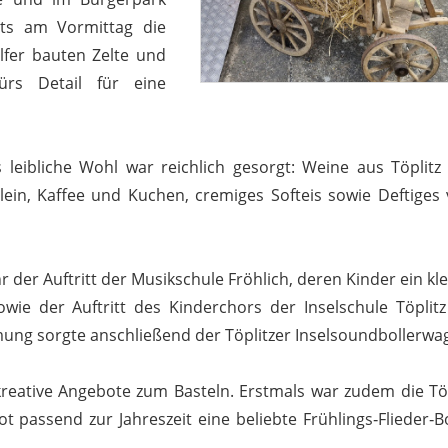
eits am Vormittag die
lfer bauten Zelte und
ürs Detail für eine
s leibliche Wohl war reichlich gesorgt: Weine aus Töplitz
ein, Kaffee und Kuchen, cremiges Softeis sowie Deftiges
der Auftritt der Musikschule Fröhlich, deren Kinder ein kl
wie der Auftritt des Kinderchors der Inselschule Töplitz
ung sorgte anschließend der Töplitzer Inselsoundbollerwa
kreative Angebote zum Basteln. Erstmals war zudem die Töp
 passend zur Jahreszeit eine beliebte Frühlings‑Flieder‑B