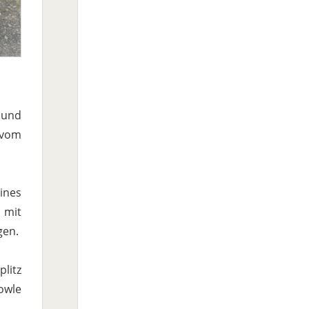
 und
 vom
eines
 mit
gen.
litz
owle