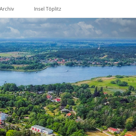
Archiv
Insel Töplitz