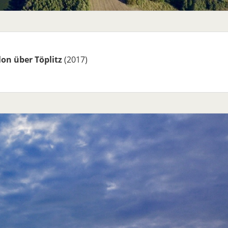
lon über Töplitz
(2017)