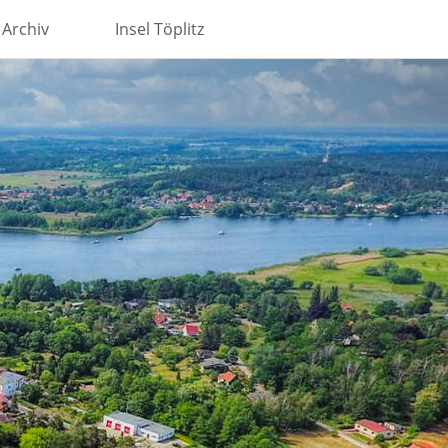
Archiv
Insel Töplitz